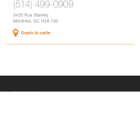
(514) 499-0909
3435 Rue Stanley
Montréal, QC H3A 1S2
y
Ouvrir la carte
Contact
(514) 499-0909
info@stendelreich.com
Montréal
Siège social
3435 Rue Stanley
Montréal, QC H3A 1S2