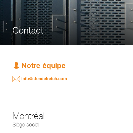
Contact
q
Notre équipe
C
info@stendelreich.com
Montréal
Siège social