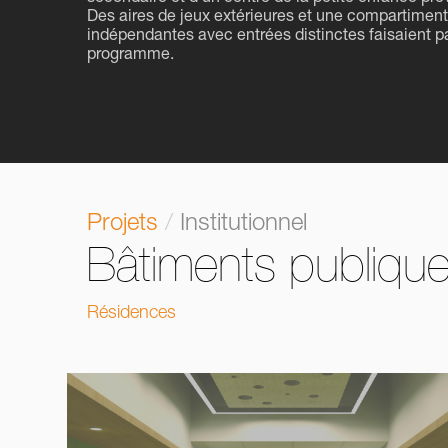
Des aires de jeux extérieures et une compartimen
indépendantes avec entrées distinctes faisaient pa
programme.
Projets
/
Institutionnel
Bâtiments publiqu
Résidences