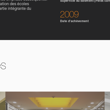
Superficie du bâtiment (Pieds car
tation des écoles
rtie intégrante du
2009
Date d'achèvement
es