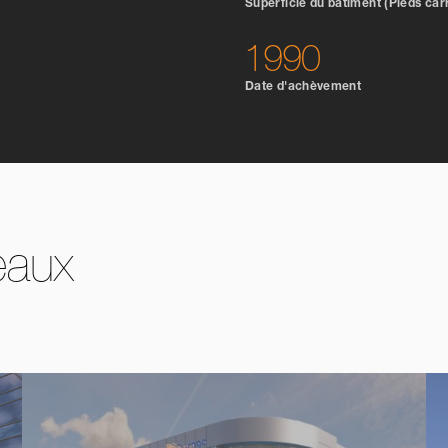
Superficie du bâtiment (Pieds car
1990
Date d'achèvement
eaux