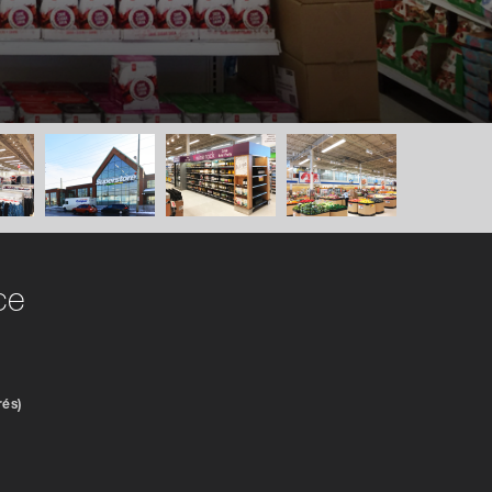
ce
rés)