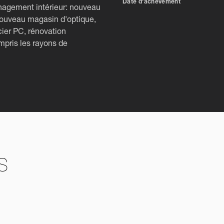
Date d'achèvement
ménagement intérieur: nouveau
 nouveau magasin d'optique,
ier PC, rénovation
mpris les rayons de
s